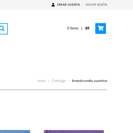
CREAR CUENTA
-
INICIAR SESIÓN
0
Items
|
$0
Inicio
-
Catalogo
-
breadcrumbs.cuantica