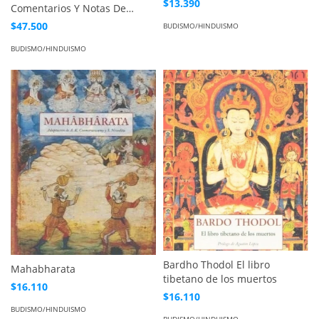
$13.390
Comentarios Y Notas De
Gandhi
$47.500
BUDISMO/HINDUISMO
BUDISMO/HINDUISMO
Bardho Thodol El libro
Mahabharata
tibetano de los muertos
$16.110
$16.110
BUDISMO/HINDUISMO
BUDISMO/HINDUISMO