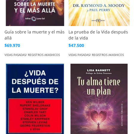
Guía sobre la muerte y el más
La prueba de la Vida después
allá
de la vida
$69.970
$47.500
VIDAS PASADAS/ REGISTROS AKASHICOS
VIDAS PASADAS/ REGISTROS AKASHICOS