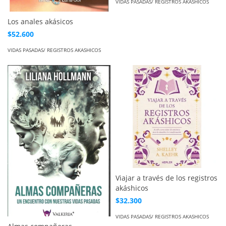
VIDAS PASADAS/ REGISTROS AKASHICOS
Los anales akásicos
$52.600
VIDAS PASADAS/ REGISTROS AKASHICOS
Viajar a través de los registros
akáshicos
$32.300
VIDAS PASADAS/ REGISTROS AKASHICOS