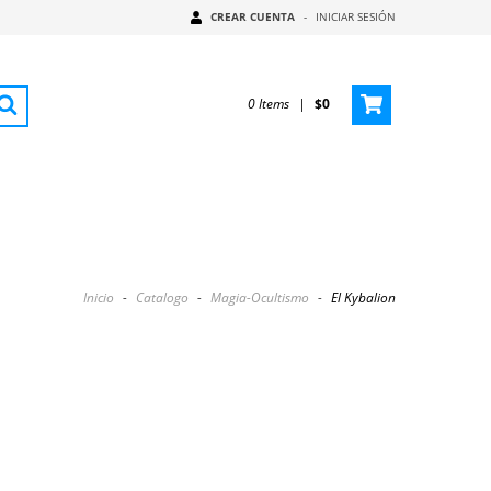
CREAR CUENTA
-
INICIAR SESIÓN
0
Items
|
$0
Inicio
-
Catalogo
-
Magia-Ocultismo
-
El Kybalion