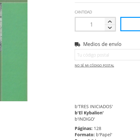
CANTIDAD
Medios de envío
Entregas para el CP:
NO SÉ MI CÓDIGO POSTAL
b'TRES INICIADOS'
b'El Kybalion'
b'INDIGO'
Páginas:
128
Formato:
b'Papel'