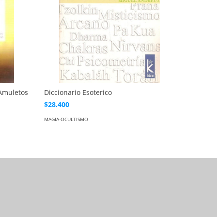
 Amuletos
Diccionario Esoterico
La bibli
$28.400
$85.140
MAGIA-OCULTISMO
MAGIA-OCU