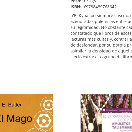
Peso:
0.3 kgs.
ISBN:
b'9788489768642'
b'El Kybalion siempre suscito
acendradas polemicas entre aq
su legitimidad. No obstante c
constatado que libros de escas
lecturas mas cultas y, contrari
de desfondar, por su porpia p
asimilar la densidad de aquel 
cierto extra\xf1o grupo de libr